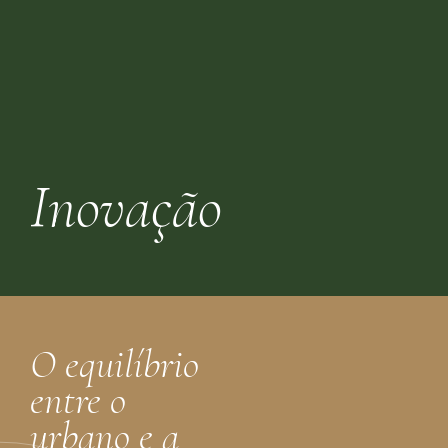
Inovação
O equilíbrio
entre o
urbano e a